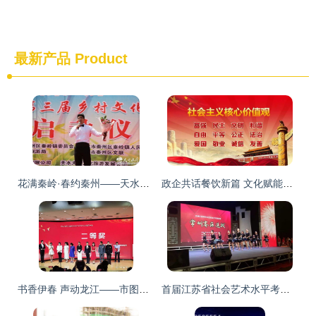
最新产品
Product
花满秦岭·春约秦州——天水秦州第二届连翘旅游节暨第三届乡村文化旅游周盛装启幕
政企共话餐饮新篇 文化赋能行业未来——贵港市商务局召开餐饮行业发展座谈会暨文化艺术交流活动
书香伊春 声动龙江——市图书馆在省社区文化艺术节朗诵比赛中喜获佳绩
首届江苏省社会艺术水平考级展演常州赛区选拔活动圆满落幕