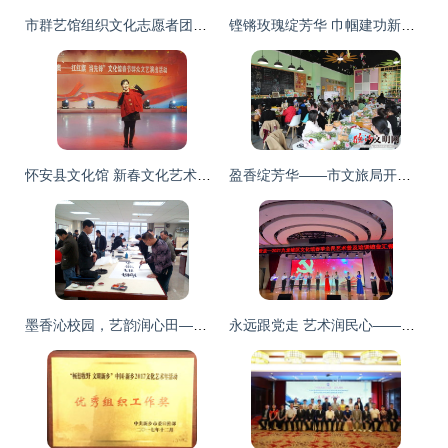
市群艺馆组织文化志愿者团队 助力 中国旅游日 河南分会场活动
铿锵玫瑰绽芳华 巾帼建功新时代 中铁一局市政环保公司工会开展庆 三八 国际妇女节系列活动
怀安县文化馆 新春文化艺术活动精彩纷呈，筑牢群众精神家园
盈香绽芳华——市文旅局开展“魅力巾帼 花漾年华”艺术插花交流活动
墨香沁校园，艺韵润心田——我校举行“书法艺术进校园”座谈会暨“特聘书法家”授聘仪式
永远跟党走 艺术润民心——九龙坡区文化馆举办庆祝建党100周年暨2021年春季全民艺术普及培训结业汇报演出