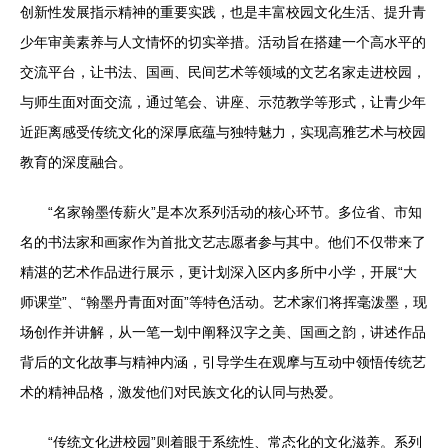
创新性发展指示精神的重要实践，也是丰富校园文化生活、提升青
少年审美素养与人文情怀的切实举措。活动旨在搭建一个高水平的
交流平台，让书法、国画、民间艺术等领域的文艺名家走进校园，
与师生面对面交流，通过笔会、讲座、示范教学等形式，让青少年
近距离感受传统文化的深厚底蕴与独特魅力，实现高雅艺术与校园
教育的深度融合。
“名家翰墨传薪火”是本次系列活动的核心环节。多位省、市知
名的书法家和画家作为首批文艺志愿者参与其中。他们不仅带来了
精湛的艺术作品进行展示，更计划深入区内多所中小学，开展“大
师课堂”、“翰墨丹青面对面”等特色活动。艺术家们将挥毫泼墨，现
场创作并讲解，从一笔一划中阐释汉字之美、国画之韵，讲述作品
背后的文化故事与精神内涵，引导学生在观摩与互动中领悟传统艺
术的精神品格，激发他们对民族文化的认同与热爱。
“传统文化进校园”则着眼于系统性、常态化的文化滋养。系列